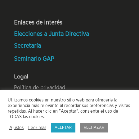
Enlaces de interés
Elecciones a Junta Directiva
Secretaría
Seminario GAP
Legal
Política de privacidad
Utilizamos cookies en nuestro sitio web para ofrecerle la
Política de cookies
experiencia más relevante al recordar sus preferencias y visitas
repetidas. Al hacer clic en "Aceptar", consiente el uso de
TODAS las cookies.
© 2021 Onalumni | Diseño web por
WOM
Ajustes
Leer más
ACEPTAR
RECHAZAR
Marketing